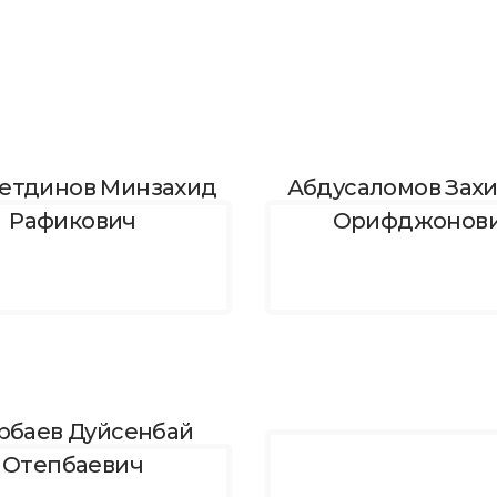
етдинов Минзахид
Абдусаломов Зах
Рафикович
Орифджонов
рбаев Дуйсенбай
Отепбаевич