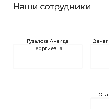
Наши сотрудники
Гузалова Aнаида
Замал
Георгиевна
Ота