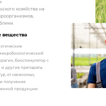
м
ьского хозяйства на
кроорганизмов,
блики.
е вещества
логические
 микробиологический
рагин, биостимулятор с
 и другие препараты
ур, от насекомых,
и получения
венной продукции.