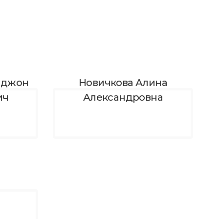
иджон
Новичкова Алина
ич
Александровна