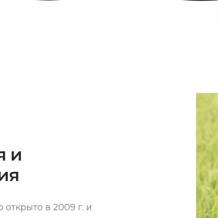
я и
ия
ткрыто в 2009 г. и